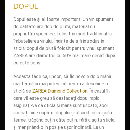
DOPUL
Dopul este și el foarte important. Un vin spumant
de calitate are dop de plută, material cu
proprietăți specifice, folosit în mod tradițional la
îmbutelierea vinului. Înainte de a fi introdus în
sticlă, dopul de plută folosit pentru vinul spumant
ZAREA are diametrul cu 50% mai mare decat după
ce este scos.
Aceasta face ca, uneori, să fie nevoie de o mână
mai fermă și mai puternică pentru a deschide o
sticlă de
ZAREA Diamond Collection
. În cazul în
care vă este greu să desfaceți dopul rapid,
asigurați-vă că sticla și mâna sunt uscate, apoi
apucați bine capătul dopului și răsuciți cu mișcări
ferme, trăgând puțin câte puțin, fără a agita sticla,
și menținând-o în poziție ușor înclinată. La un