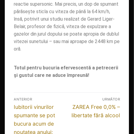
reactie supersonic. Mai precis, un dop de spumant
părăsește sticla cu viteza de până la 64 km/h,
însă, potrivit unui studiu realizat de Gerard Liger-
Belair, profesor de fizică, viteza de expulzare a
gazelor din jurul dopului se poate apropia de dublul
vitezei sunetului – sau mai aproape de 2448 km pe
oră.
Totul pentru bucuria efervescentă a petrecerii
și gustul care ne aduce împreună!
ANTERIOR
URMĂTOR
Iubitorii vinurilor
ZAREA Free 0,0% –
spumante se pot
libertate fără alcool
bucura acum de
noutatea anului: