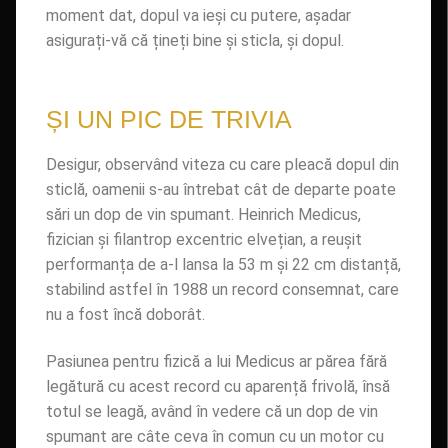
moment dat, dopul va ieși cu putere, așadar
asigurați-vă că țineți bine și sticla, și dopul.
ȘI UN PIC DE TRIVIA
Desigur, observând viteza cu care pleacă dopul din
sticlă, oamenii s-au întrebat cât de departe poate
sări un dop de vin spumant. Heinrich Medicus,
fizician și filantrop excentric elvețian, a reușit
performanța de a-l lansa la 53 m și 22 cm distanță,
stabilind astfel în 1988 un record consemnat, care
nu a fost încă doborât.
Pasiunea pentru fizică a lui Medicus ar părea fără
legătură cu acest record cu aparență frivolă, însă
totul se leagă, având în vedere că un dop de vin
spumant are câte ceva în comun cu un motor cu