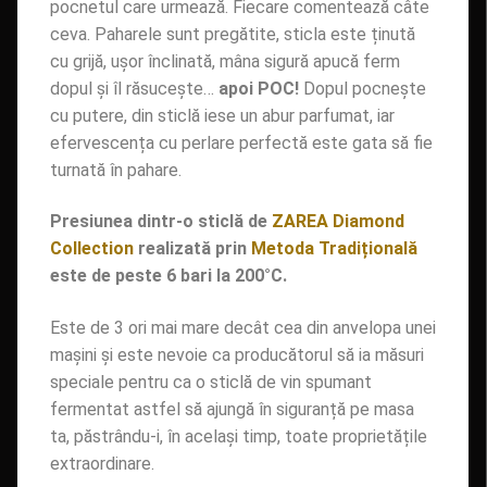
pocnetul care urmează. Fiecare comentează câte
ceva. Paharele sunt pregătite, sticla este ținută
cu grijă, ușor înclinată, mâna sigură apucă ferm
dopul și îl răsucește…
apoi POC!
Dopul pocnește
cu putere, din sticlă iese un abur parfumat, iar
efervescența cu perlare perfectă este gata să fie
turnată în pahare.
Presiunea dintr-o sticlă de
ZAREA Diamond
Collection
realizată prin
Metoda Tradițională
este de peste 6 bari la 200°C.
Este de 3 ori mai mare decât cea din anvelopa unei
mașini și este nevoie ca producătorul să ia măsuri
speciale pentru ca o sticlă de vin spumant
fermentat astfel să ajungă în siguranță pe masa
ta, păstrându-i, în același timp, toate proprietățile
extraordinare.