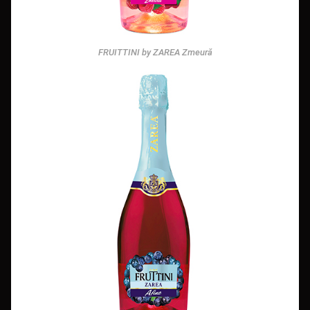
FRUITTINI by ZAREA Zmeură