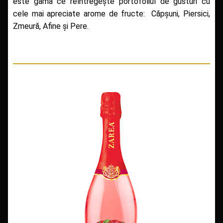
este gama ce reîntregește portofoliul de gusturi cu
cele mai apreciate arome de fructe: Căpșuni, Piersici,
Zmeură, Afine și Pere.