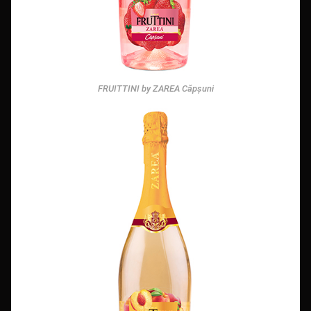
FRUITTINI by ZAREA Căpșuni