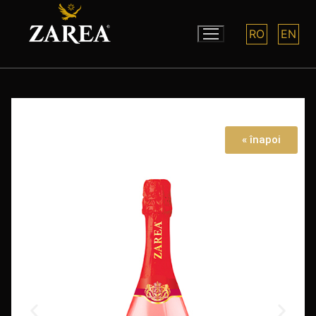
RO
EN
« înapoi