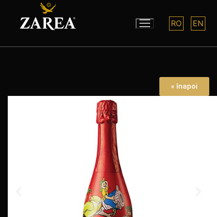
RO
EN
« înapoi