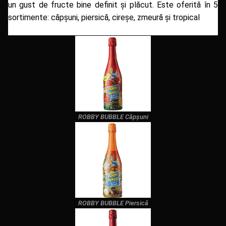
un gust de fructe bine definit şi plăcut. Este oferită în 5
sortimente: căpşuni, piersică, cireşe, zmeură şi tropical
ROBBY BUBBLE Căpșuni
ROBBY BUBBLE Piersică